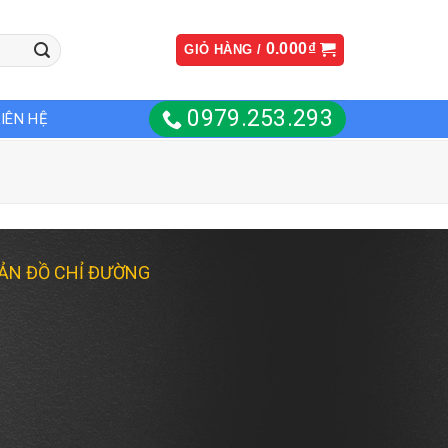
0.000
₫
GIỎ HÀNG /
0979.253.293
LIÊN HỆ
ẢN ĐỒ CHỈ ĐƯỜNG