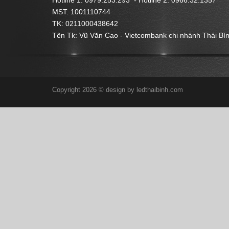
Hotline 1: 0979.253.293 -
Hotline 2: 0966.32.1357
MST: 1001110744
TK: 0211000438642
Tên Tk: Vũ Văn Cao - Vietcombank chi nhánh Thái Bì
Copyright 2026 © design by ledthaibinh.com