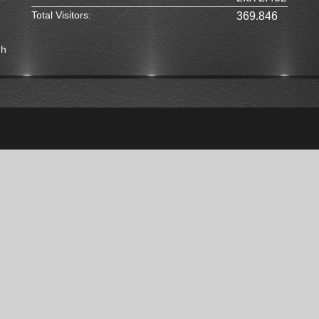
Total Visitors:
369.846
nh