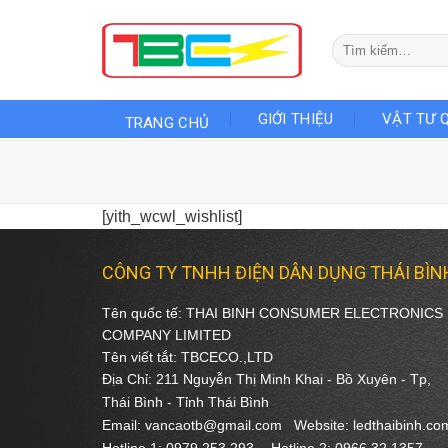
Skip
to
Tìm
content
kiếm:
GIỚI THIỆU
VẬT TƯ 
TRANG CHỦ
[yith_wcwl_wishlist]
CÔNG TY TNHH ĐIỆN DÂN DỤNG THÁI BÌN
Tên quốc tế: THAI BINH CONSUMER ELECTRONICS
COMPANY LIMITED
Tên viết tắt: TBCECO.,LTD
Địa Chỉ: 211 Nguyễn Thị Minh Khai - Bồ Xuyên - Tp,
Thái Bình - Tỉnh Thái Bình
Email: vancaotb@gmail.com Website: ledthaibinh.co