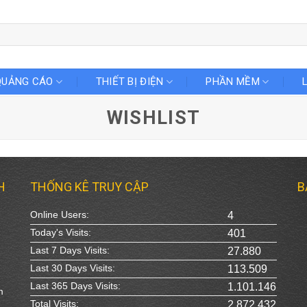
QUẢNG CÁO
THIẾT BỊ ĐIỆN
PHẦN MỀM
WISHLIST
H
THỐNG KÊ TRUY CẬP
B
Online Users:
4
Today's Visits:
401
Last 7 Days Visits:
27.880
Last 30 Days Visits:
113.509
Last 365 Days Visits:
1.101.146
m
Total Visits:
2.872.432