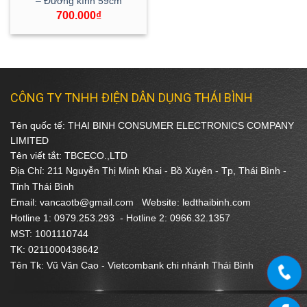
– Đường kính 59cm
700.000
₫
CÔNG TY TNHH ĐIỆN DÂN DỤNG THÁI BÌNH
Tên quốc tế: THAI BINH CONSUMER ELECTRONICS COMPANY
LIMITED
Tên viết tắt: TBCECO.,LTD
Địa Chỉ: 211 Nguyễn Thị Minh Khai - Bồ Xuyên - Tp, Thái Bình -
Tỉnh Thái Bình
Email: vancaotb@gmail.com Website: ledthaibinh.com
Hotline 1: 0979.253.293 -
Hotline 2: 0966.32.1357
MST: 1001110744
TK: 0211000438642
Tên Tk: Vũ Văn Cao - Vietcombank chi nhánh Thái Bình