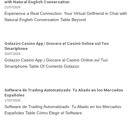
with Natural English Conversation
21/07/2026
Experience a Real Connection: Your Virtual Girlfriend in Chat with
Natural English Conversation Table Beyond
Golazzo Casino App | Giocare al Casinò Online sul Tuo
Smartphone
20/07/2026
Golazzo Casino App | Giocare al Casinò Online sul Tuo
Smartphone Table Of Contents Golazzo
Software de Trading Automatizado: Tu Aliado en los Mercados
Españoles
17/07/2026
Software de Trading Automatizado: Tu Aliado en los Mercados
Españoles Table Cómo Elegir el Software