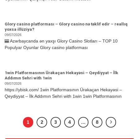
Glory casino platforması – Glory casino nə təklif edir – reallıq
yoxsa illüziya?
09/07/2026
🎰 Azərbaycanda ən yaxşı Glory Casino Slotları – TOP 10
Populyar Oyunlar Glory casino platforması
1win Platformasının Ürəkaçan Hekayəsi – Qeydiyyat – İlk
Addımın Sehri with 1win
09/07/2026
https://ybisk.com/ 1win Platformasının Ürəkaçan Hekayəsi –
Qeydiyyat – İlk Addımın Sehri with 1win 1win Platformasının
1
2
3
4
…
8