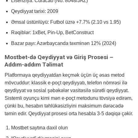
Lisenziya: Curacao (No. 8048/JAZ)
Qeydiyyat tarixi: 2009
Əmsal üstünlüyü: Futbol üzrə +7.7% (2.10 vs 1.95)
Rəqiblər: 1xBet, Pin-Up, BetConstruct
Bazar payı: Azərbaycanda təxminən 12% (2024)
Mostbet-də Qeydiyyat və Giriş Prosesi –
Addım-addım Təlimat
Platformaya qeydiyyatdan keçmək üçün üç əsas metod
mövcuddur: klassik e-poçt qeydiyyatı, telefon nömrəsi ilə
qeydiyyat və sosial şəbəkələr vasitəsilə sürətli qeydiyyat.
Sistemli oyunçu kimi mən e-poçt metodunu tövsiyə edirəm,
çünki bu, hesabın təhlükəsizliyini maksimum dərəcədə
təmin edir. Qeydiyyat prosesi orta hesabla 3-5 dəqiqə çəkir.
Mostbet saytına daxil olun