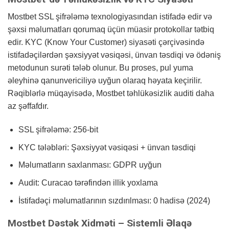
Mostbet SSL şifrələmə texnologiyasından istifadə edir və
şəxsi məlumatları qorumaq üçün müasir protokollar tətbiq
edir. KYC (Know Your Customer) siyasəti çərçivəsində
istifadəçilərdən şəxsiyyət vəsiqəsi, ünvan təsdiqi və ödəniş
metodunun surəti tələb olunur. Bu proses, pul yuma
əleyhinə qanunvericiliyə uyğun olaraq həyata keçirilir.
Rəqiblərlə müqayisədə, Mostbet təhlükəsizlik auditi daha
az şəffafdır.
SSL şifrələmə: 256-bit
KYC tələbləri: Şəxsiyyət vəsiqəsi + ünvan təsdiqi
Məlumatların saxlanması: GDPR uyğun
Audit: Curacao tərəfindən illik yoxlama
İstifadəçi məlumatlarının sızdırılması: 0 hadisə (2024)
Mostbet Dəstək Xidməti – Sistemli Əlaqə