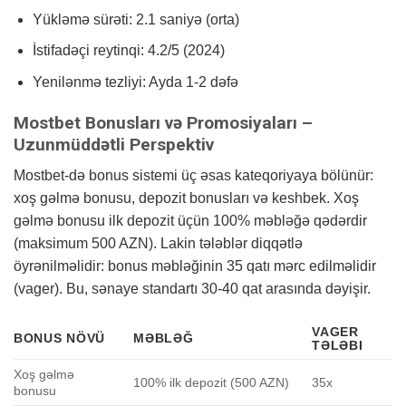
Yükləmə sürəti: 2.1 saniyə (orta)
İstifadəçi reytinqi: 4.2/5 (2024)
Yenilənmə tezliyi: Ayda 1-2 dəfə
Mostbet Bonusları və Promosiyaları –
Uzunmüddətli Perspektiv
Mostbet-də bonus sistemi üç əsas kateqoriyaya bölünür:
xoş gəlmə bonusu, depozit bonusları və keshbek. Xoş
gəlmə bonusu ilk depozit üçün 100% məbləğə qədərdir
(maksimum 500 AZN). Lakin tələblər diqqətlə
öyrənilməlidir: bonus məbləğinin 35 qatı mərc edilməlidir
(vager). Bu, sənaye standartı 30-40 qat arasında dəyişir.
VAGER
BONUS NÖVÜ
MƏBLƏĞ
TƏLƏBI
Xoş gəlmə
100% ilk depozit (500 AZN)
35x
bonusu