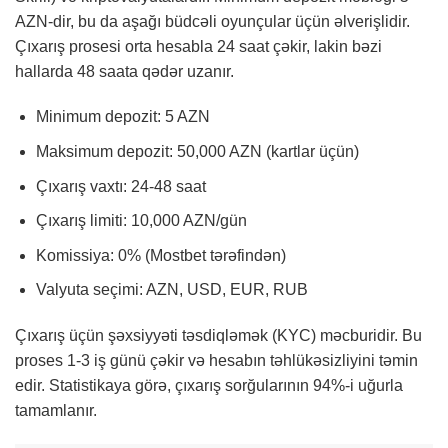
AZN-dir, bu da aşağı büdcəli oyunçular üçün əlverişlidir.
Çıxarış prosesi orta hesabla 24 saat çəkir, lakin bəzi
hallarda 48 saata qədər uzanır.
Minimum depozit: 5 AZN
Maksimum depozit: 50,000 AZN (kartlar üçün)
Çıxarış vaxtı: 24-48 saat
Çıxarış limiti: 10,000 AZN/gün
Komissiya: 0% (Mostbet tərəfindən)
Valyuta seçimi: AZN, USD, EUR, RUB
Çıxarış üçün şəxsiyyəti təsdiqləmək (KYC) məcburidir. Bu
proses 1-3 iş günü çəkir və hesabın təhlükəsizliyini təmin
edir. Statistikaya görə, çıxarış sorğularının 94%-i uğurla
tamamlanır.