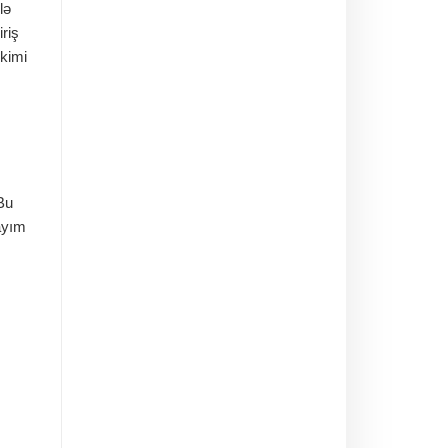
lə
riş
 kimi
Bu
ayım