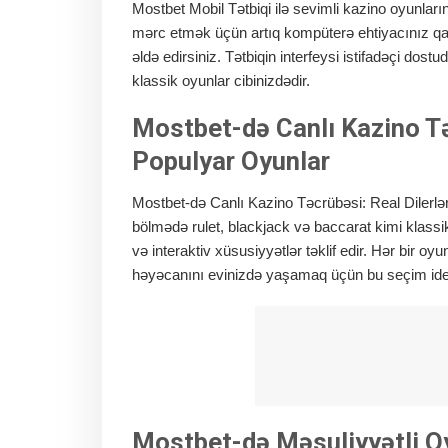
Mostbet Mobil Tətbiqi ilə sevimli kazino oyunların
mərc etmək üçün artıq kompüterə ehtiyacınız qalm
əldə edirsiniz. Tətbiqin interfeysi istifadəçi dost
klassik oyunlar cibinizdədir.
Mostbet-də Canlı Kazino Tə
Populyar Oyunlar
Mostbet-də Canlı Kazino Təcrübəsi: Real Dilerlə
bölmədə rulet, blackjack və baccarat kimi klassi
və interaktiv xüsusiyyətlər təklif edir. Hər bir oyu
həyəcanını evinizdə yaşamaq üçün bu seçim idea
Mostbet-də Məsuliyyətli Oy