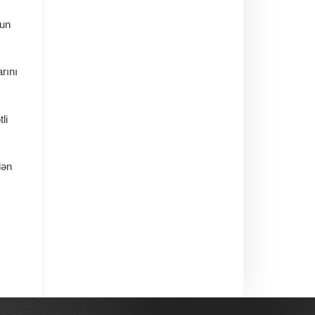
ğun
rını
li
dən