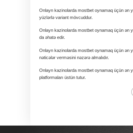
Onlayn kazinolarda mostbet oynamaq üçün ən yax
yüzlərlə variant mövcuddur.
Onlayn kazinolarda mostbet oynamaq üçün ən yaxş
da əhatə edir.
Onlayn kazinolarda mostbet oynamaq üçün ən yaxşı
nəticələr verməsini nəzərə almalıdır.
Onlayn kazinolarda mostbet oynamaq üçün ən ya
platformaları üstün tutur.