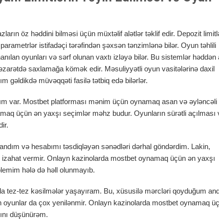
rın öz həddini bilməsi üçün müxtəlif alətlər təklif edir. Depozit limitlə
parametrlər istifadəçi tərəfindən şəxsən tənzimlənə bilər. Oyun təhlili
 oynanılan oyunları və sərf olunan vaxtı izləyə bilər. Bu sistemlər həddən 
 nəzarətdə saxlamağa kömək edir. Məsuliyyətli oyun vasitələrinə daxil
zım gəldikdə müvəqqəti fasilə tətbiq edə bilərlər.
m var. Mostbet platforması mənim üçün oynamaq asan və əyləncəli 
maq üçün ən yaxşı seçimlər məhz budur. Oyunların sürətli açılması 
ir.
andım və hesabımı təsdiqləyən sənədləri dərhal göndərdim. Lakin,
 bir izahat vermir. Onlayn kazinolarda mostbet oynamaq üçün ən yaxşı
blemim hələ də həll olunmayıb.
nda tez-tez kəsilmələr yaşayıram. Bu, xüsusilə mərcləri qoyduğum an
unan oyunlar da çox yenilənmir. Onlayn kazinolarda mostbet oynamaq ü
ğını düşünürəm.