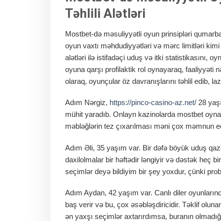
Təhlili Alətləri
Mostbet-də məsuliyyətli oyun prinsipləri qumarbazla
oyun vaxtı məhdudiyyətləri və mərc limitləri kimi 
alətləri ilə istifadəçi uduş və itki statistikasını,
oyuna qarşı profilaktik rol oynayaraq, faaliyyəti
olaraq, oyunçular öz davranışlarını təhlil edib, la
Adım Nərgiz,
https://pinco-casino-az.net/
28 yaşı
mühit yaradıb. Onlayn kazinolarda mostbet oyna
məbləğlərin tez çıxarılması məni çox məmnun ed
Adım Əli, 35 yaşım var. Bir dəfə böyük uduş qaz
daxilolmalar bir həftədir ləngiyir və dəstək heç
seçimlər deyə bildiyim bir şey yoxdur, çünki pro
Adım Aydan, 42 yaşım var. Canlı diler oyunları
baş verir və bu, çox əsəbləşdiricidir. Təklif ol
ən yaxşı seçimlər axtarırdımsa, buranın olmadı