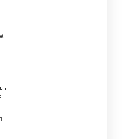
ət
ləri
b.
n