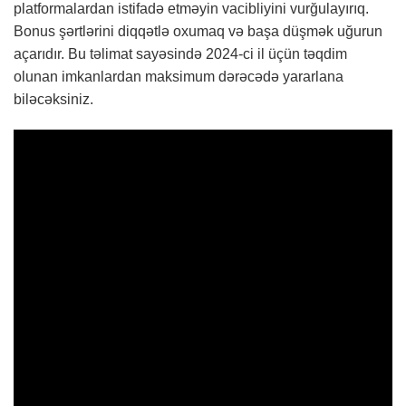
platformalardan istifadə etməyin vacibliyini vurğulayırıq.
Bonus şərtlərini diqqətlə oxumaq və başa düşmək uğurun
açarıdır. Bu təlimat sayəsində 2024-ci il üçün təqdim
olunan imkanlardan maksimum dərəcədə yararlana
biləcəksiniz.