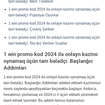
tam bələdçi: Mərc Tələbləri
1 win promo kod 2024 ilə onlayn kazino oynamaq üçün
tam bələdçi: Populyar Oyunlar
1 win promo kod 2024 ilə onlayn kazino oynamaq üçün
tam bələdçi: Çıxarış Şərtləri
1 win promo kod 2024 ilə onlayn kazino oynamaq üçün
tam bələdçi: Tez-tez Verilən Suallar
1 win promo kod 2024 ilə onlayn kazino
oynamaq üçün tam bələdçi: Başlanğıc
Addımları
1 win promo kod 2024 ilə onlayn kazino oynamaq üçün
tam bələdçi: Başlanğıc Addımları adətən etibarlı kazinonun
rəsmi saytında qeydiyyatdan keçməklə başlayır. Ardınca,
hesabınızı yoxlamaq və 2024-ci il üçün etibarlı promokod
daxil etmək lazımdır. Bu addım bonus balansınızı