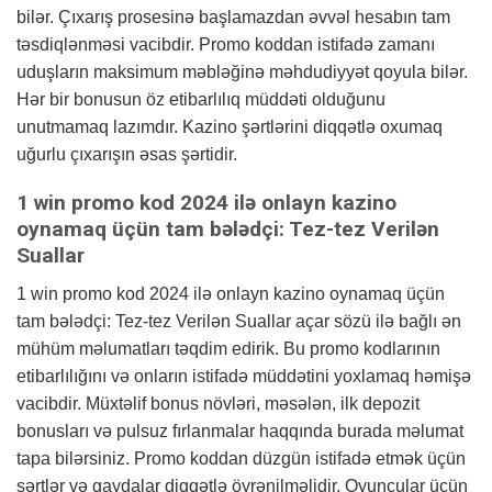
bilər. Çıxarış prosesinə başlamazdan əvvəl hesabın tam
təsdiqlənməsi vacibdir. Promo koddan istifadə zamanı
uduşların maksimum məbləğinə məhdudiyyət qoyula bilər.
Hər bir bonusun öz etibarlılıq müddəti olduğunu
unutmamaq lazımdır. Kazino şərtlərini diqqətlə oxumaq
uğurlu çıxarışın əsas şərtidir.
1 win promo kod 2024 ilə onlayn kazino
oynamaq üçün tam bələdçi: Tez-tez Verilən
Suallar
1 win promo kod 2024 ilə onlayn kazino oynamaq üçün
tam bələdçi: Tez-tez Verilən Suallar açar sözü ilə bağlı ən
mühüm məlumatları təqdim edirik. Bu promo kodlarının
etibarlılığını və onların istifadə müddətini yoxlamaq həmişə
vacibdir. Müxtəlif bonus növləri, məsələn, ilk depozit
bonusları və pulsuz fırlanmalar haqqında burada məlumat
tapa bilərsiniz. Promo koddan düzgün istifadə etmək üçün
şərtlər və qaydalar diqqətlə öyrənilməlidir. Oyunçular üçün