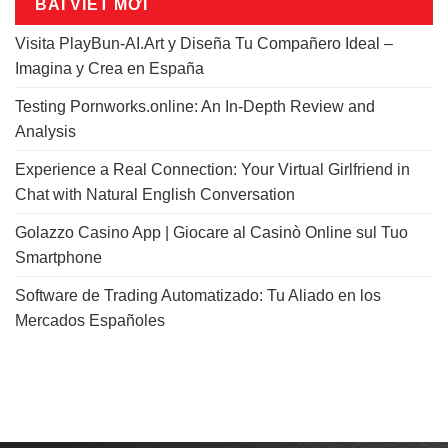
BÀI VIẾT MỚI
Visita PlayBun-AI.Art y Diseña Tu Compañero Ideal –
Imagina y Crea en España
Testing Pornworks.online: An In-Depth Review and
Analysis
Experience a Real Connection: Your Virtual Girlfriend in
Chat with Natural English Conversation
Golazzo Casino App | Giocare al Casinò Online sul Tuo
Smartphone
Software de Trading Automatizado: Tu Aliado en los
Mercados Españoles