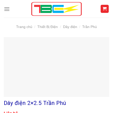
Skip
to
content
Trang chủ
/
Thiết Bị Điện
/
Dây điện
/
Trần Phú
Dây điện 2×2.5 Trần Phú