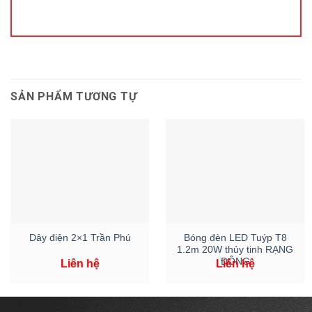
SẢN PHẨM TƯƠNG TỰ
Bóng đèn LED Tuýp T8
Dây điện 2×1 Trần Phú
1.2m 20W thủy tinh RẠNG
ĐÔNG
Liên hệ
Liên hệ