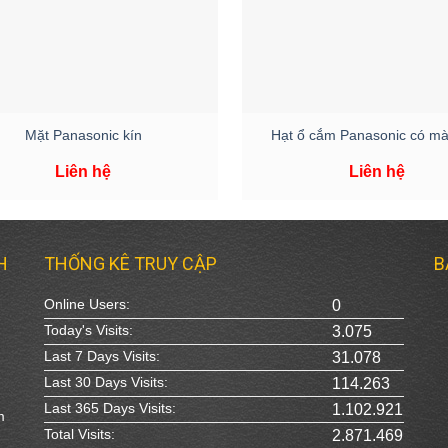
+
Mặt Panasonic kín
Hạt ổ cắm Panasonic có mà
Liên hệ
Liên hệ
H
THỐNG KÊ TRUY CẬP
B
Online Users:
0
Today's Visits:
3.075
Last 7 Days Visits:
31.078
Last 30 Days Visits:
114.263
Last 365 Days Visits:
1.102.921
m
Total Visits:
2.871.469