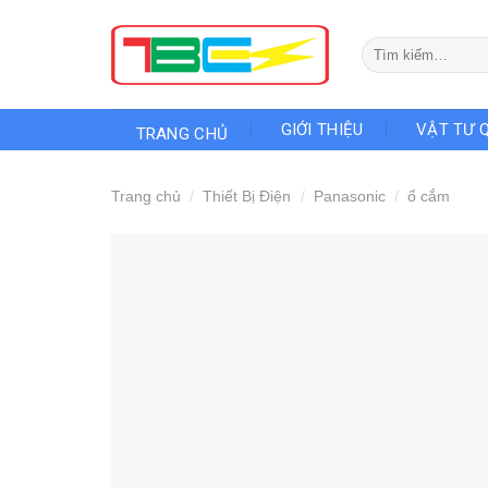
Skip
to
Tìm
content
kiếm:
GIỚI THIỆU
VẬT TƯ 
TRANG CHỦ
Trang chủ
/
Thiết Bị Điện
/
Panasonic
/
ổ cắm