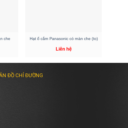
+
+
n che
Hạt ổ cắm Panasonic có màn che (to)
Liên hệ
ẢN ĐỒ CHỈ ĐƯỜNG