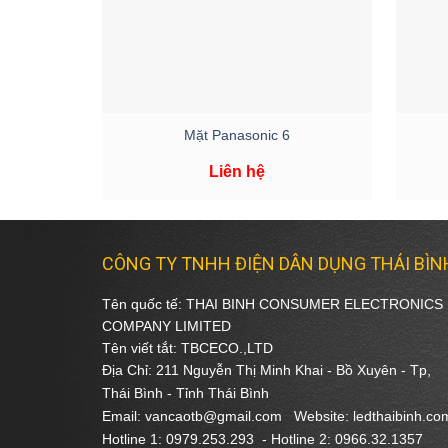
+
+
Mặt Panasonic 6
Liên hệ
CÔNG TY TNHH ĐIỆN DÂN DỤNG THÁI BÌN
Tên quốc tế: THAI BINH CONSUMER ELECTRONICS
COMPANY LIMITED
Tên viết tắt: TBCECO.,LTD
Địa Chỉ: 211 Nguyễn Thị Minh Khai - Bồ Xuyên - Tp,
Thái Bình - Tỉnh Thái Bình
Email: vancaotb@gmail.com Website: ledthaibinh.co
Hotline 1: 0979.253.293 -
Hotline 2: 0966.32.1357