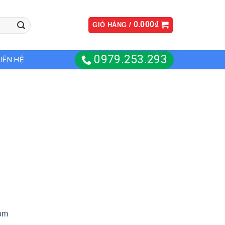
0.000
₫
GIỎ HÀNG /
0979.253.293
LIÊN HỆ
om