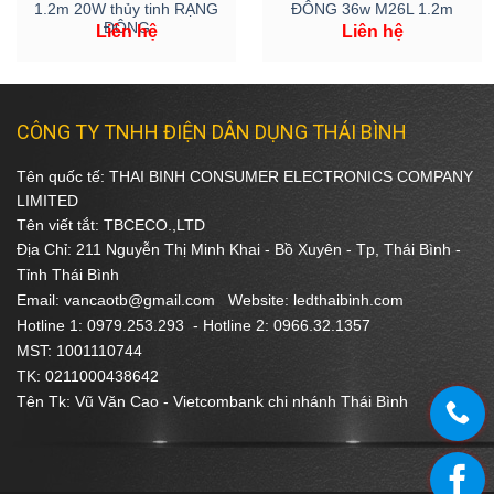
1.2m 20W thủy tinh RẠNG
ĐÔNG 36w M26L 1.2m
ĐÔNG
Liên hệ
Liên hệ
CÔNG TY TNHH ĐIỆN DÂN DỤNG THÁI BÌNH
Tên quốc tế: THAI BINH CONSUMER ELECTRONICS COMPANY
LIMITED
Tên viết tắt: TBCECO.,LTD
Địa Chỉ: 211 Nguyễn Thị Minh Khai - Bồ Xuyên - Tp, Thái Bình -
Tỉnh Thái Bình
Email: vancaotb@gmail.com Website: ledthaibinh.com
Hotline 1: 0979.253.293 -
Hotline 2: 0966.32.1357
MST: 1001110744
TK: 0211000438642
Tên Tk: Vũ Văn Cao - Vietcombank chi nhánh Thái Bình